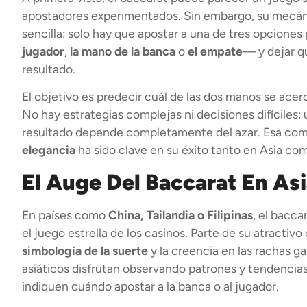
apostadores experimentados. Sin embargo, su mecá
sencilla: solo hay que apostar a una de tres opciones
jugador
,
la mano de la banca
o
el empate
— y dejar qu
resultado.
El objetivo es predecir cuál de las dos manos se ace
No hay estrategias complejas ni decisiones difíciles: 
resultado depende completamente del azar. Esa co
elegancia
ha sido clave en su éxito tanto en Asia co
El Auge Del Baccarat En As
En países como
China, Tailandia o Filipinas
, el bacca
el juego estrella de los casinos. Parte de su atractivo 
simbología de la suerte
y la creencia en las rachas g
asiáticos disfrutan observando patrones y tendencia
indiquen cuándo apostar a la banca o al jugador.