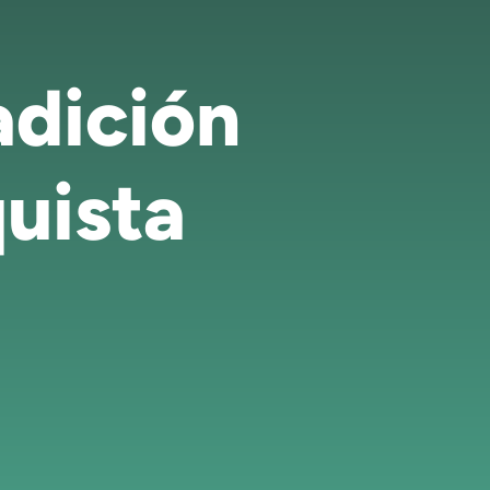
adición
uista