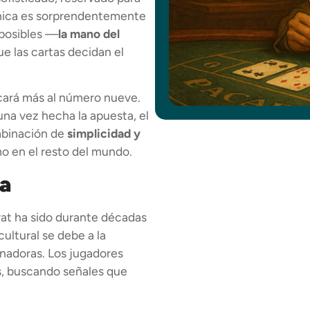
nica es sorprendentemente
 posibles —
la mano del
e las cartas decidan el
rcará más al número nueve.
una vez hecha la apuesta, el
mbinación de
simplicidad y
mo en el resto del mundo.
ia
rat ha sido durante décadas
cultural se debe a la
anadoras. Los jugadores
s, buscando señales que