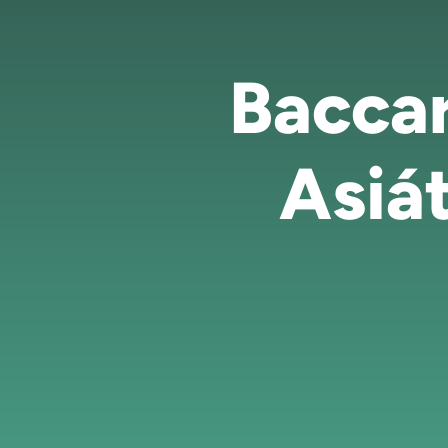
Baccar
Asiá