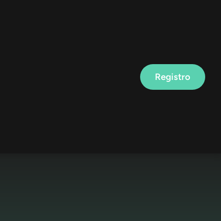
Registro